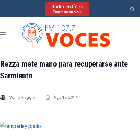
Saltar
Radio en línea
al
¡Estamos en vivo!
contenido
Rezza mete mano para recuperarse ante
Sarmiento
Memo Piaggio
Ago 15, 2014