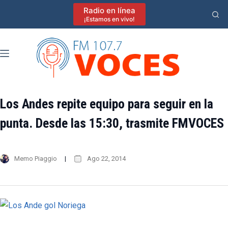
Saltar
Radio en línea
al
¡Estamos en vivo!
contenido
Los Andes repite equipo para seguir en la
punta. Desde las 15:30, trasmite FMVOCES
Memo Piaggio
Ago 22, 2014