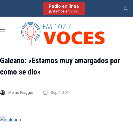
Saltar
Radio en línea
al
¡Estamos en vivo!
contenido
Galeano: «Estamos muy amargados por
como se dio»
Memo Piaggio
Sep 1, 2014