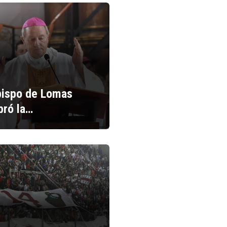
bispo de Lomas
bró la…