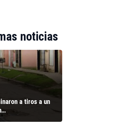
mas noticias
inaron a tiros a un
n…