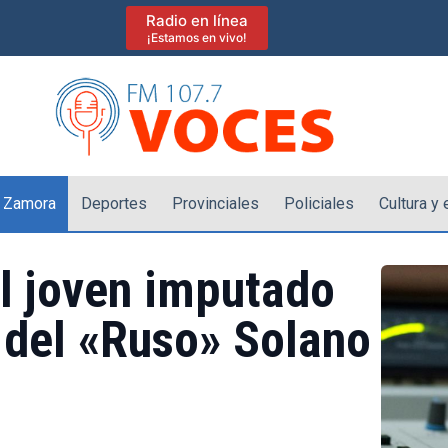
Radio en línea
¡Estamos en vivo!
 Zamora
Deportes
Provinciales
Policiales
Cultura y
l joven imputado
 del «Ruso» Solano