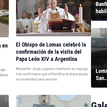
Banf
habi
El Obispo de Lomas celebró la
n en
confirmación de la visita del
Papa León XIV a Argentina
Monseñor Jorge Lugones manifestó su regocijo
Loma
saje
tras confirmarse que el Pontífice arribará al país
allada
San
en noviembre para recorrer…
Gal