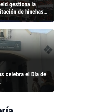
ield gestiona la
litación de hinchas…
s celebra el Día de
…
ería