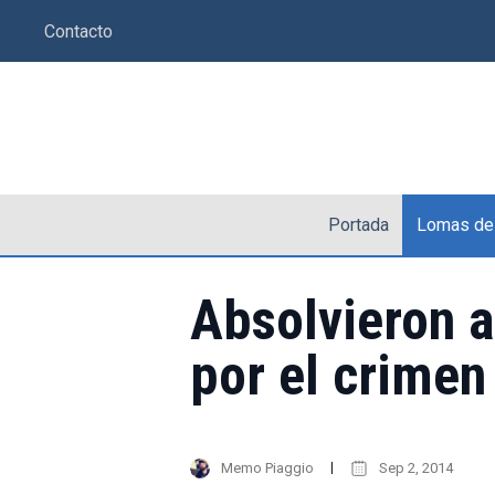
Saltar
Contacto
al
contenido
Portada
Lomas de
Absolvieron a
por el crimen
Memo Piaggio
Sep 2, 2014