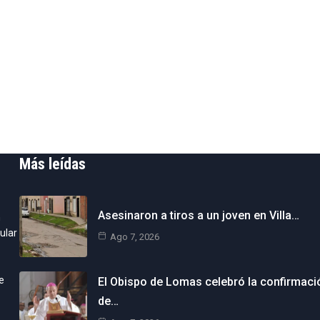
Más leídas
Asesinaron a tiros a un joven en Villa…
n
ular
Ago 7, 2026
e
El Obispo de Lomas celebró la confirmaci
de…