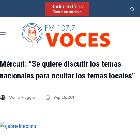
Saltar
Radio en línea
al
¡Estamos en vivo!
contenido
Mércuri: “Se quiere discutir los temas
nacionales para ocultar los temas locales”
Memo Piaggio
Sep 26, 2014