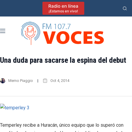
Saltar
Radio en línea
al
¡Estamos en vivo!
contenido
Una duda para sacarse la espina del debut
Memo Piaggio
Oct 4, 2014
Temperley recibe a Huracán, único equipo que lo superó con