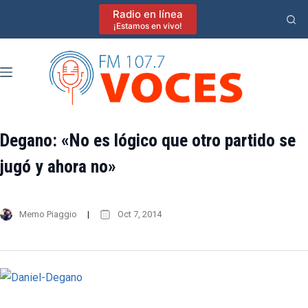
Saltar
Radio en línea
al
¡Estamos en vivo!
contenido
Degano: «No es lógico que otro partido se
jugó y ahora no»
Memo Piaggio
Oct 7, 2014