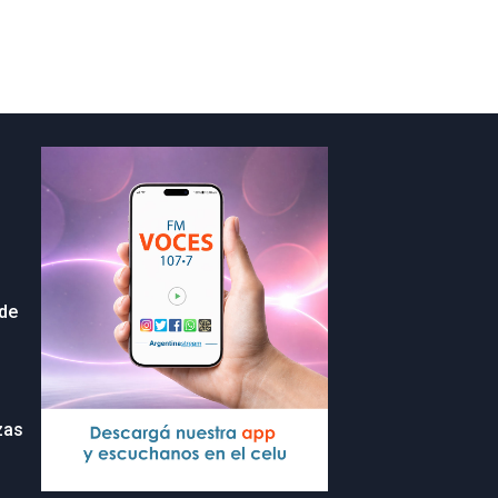
 de
zas