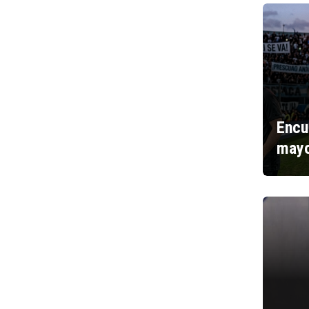
Encu
mayo