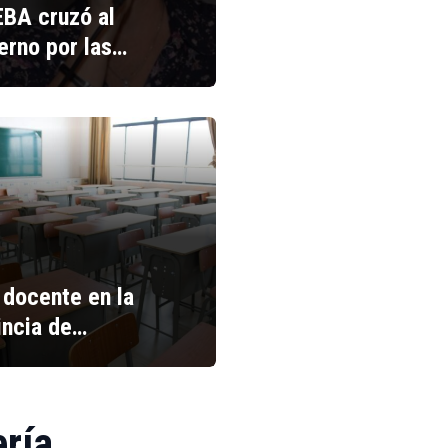
BA cruzó al
erno por las…
 docente en la
incia de…
ería