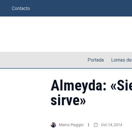
Saltar
Contacto
al
contenido
Portada
Lomas de
Almeyda: «Si
sirve»
Memo Piaggio
Oct 14, 2014