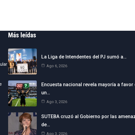
Más leídas
La Liga de Intendentes del PJ sumó a…
n
ular
Ago 6, 2026
e
Encuesta nacional revela mayoría a favor
un…
Ago 3, 2026
SUTEBA cruzó al Gobierno por las amena
de…
Ago 3, 2026