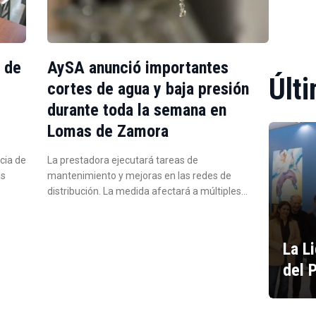
a de
AySA anunció importantes
Últi
e
cortes de agua y baja presión
durante toda la semana en
Lomas de Zamora
cia de
La prestadora ejecutará tareas de
as
mantenimiento y mejoras en las redes de
distribución. La medida afectará a múltiples…
La L
del 