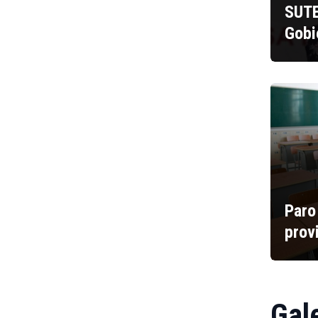
SUTE
Gobi
Paro
prov
Gal