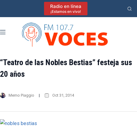
Saltar
Radio en línea
al
¡Estamos en vivo!
contenido
“Teatro de las Nobles Bestias” festeja sus
20 años
Memo Piaggio
Oct 31, 2014