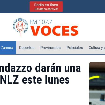
Radio en línea
¡Estamos en vivo!
 Zamora
Deportes
Provinciales
Policiales
Cultura y
andazzo darán una
UNLZ este lunes