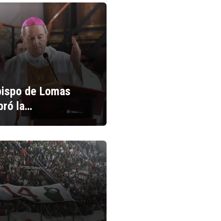
bispo de Lomas
bró la…