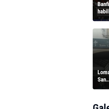
Banf
habi
Loma
San
Gal