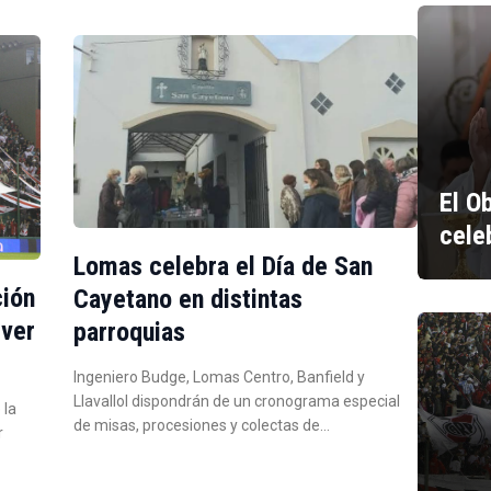
El O
cele
Lomas celebra el Día de San
ción
Cayetano en distintas
iver
parroquias
Ingeniero Budge, Lomas Centro, Banfield y
Llavallol dispondrán de un cronograma especial
 la
de misas, procesiones y colectas de…
r