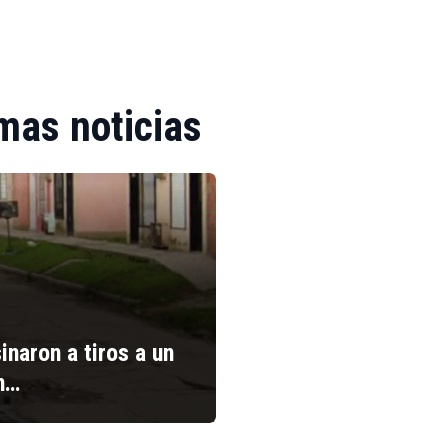
mas noticias
inaron a tiros a un
n…