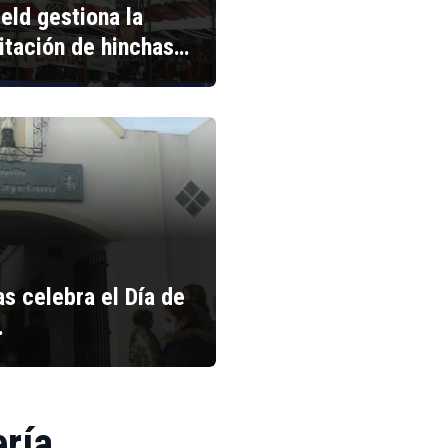
ield gestiona la
litación de hinchas…
s celebra el Día de
…
ería