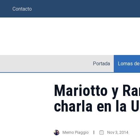
Saltar
Contacto
al
contenido
Portada
Lomas de
Mariotto y R
charla en la 
Memo Piaggio
Nov 3, 2014