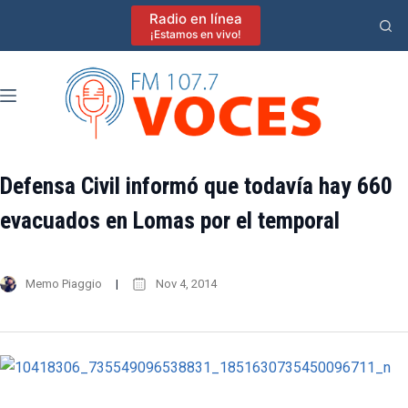
Saltar
Radio en línea
al
¡Estamos en vivo!
contenido
Defensa Civil informó que todavía hay 660
evacuados en Lomas por el temporal
Memo Piaggio
Nov 4, 2014