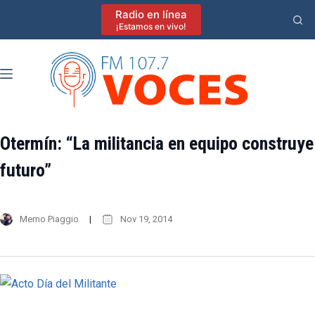
Saltar
Radio en línea
al
¡Estamos en vivo!
contenido
Otermín: “La militancia en equipo construye
futuro”
Memo Piaggio
Nov 19, 2014