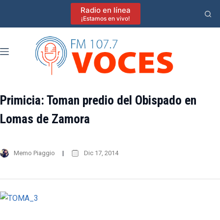
Saltar
Radio en línea
al
¡Estamos en vivo!
contenido
Primicia: Toman predio del Obispado en
Lomas de Zamora
Memo Piaggio
Dic 17, 2014