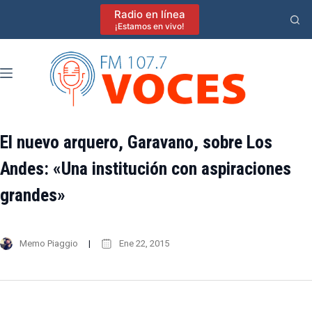
Saltar
Radio en línea
al
¡Estamos en vivo!
contenido
El nuevo arquero, Garavano, sobre Los
Andes: «Una institución con aspiraciones
grandes»
Memo Piaggio
Ene 22, 2015