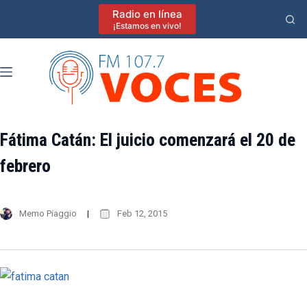
Saltar
Radio en línea
al
¡Estamos en vivo!
contenido
Fátima Catán: El juicio comenzará el 20 de
febrero
Memo Piaggio
Feb 12, 2015