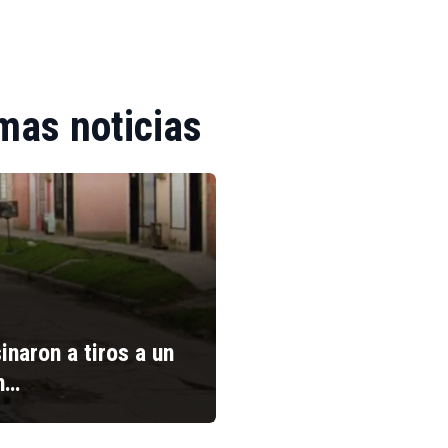
mas noticias
inaron a tiros a un
n…