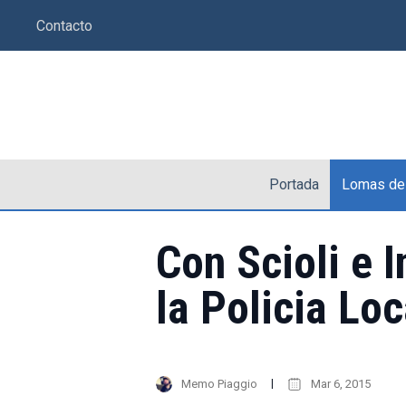
Saltar
Contacto
al
contenido
Portada
Lomas de
Con Scioli e 
la Policia Lo
Memo Piaggio
Mar 6, 2015