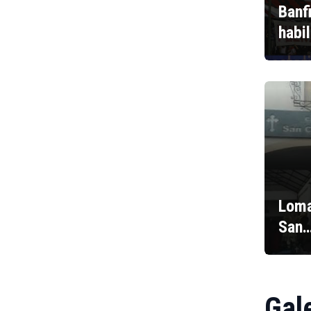
Banf
habi
Loma
San
Gal