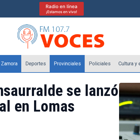
Radio en línea
¡Estamos en vivo!
 Zamora
Deportes
Provinciales
Policiales
Cultura y
Insaurralde se lanzó
cal en Lomas