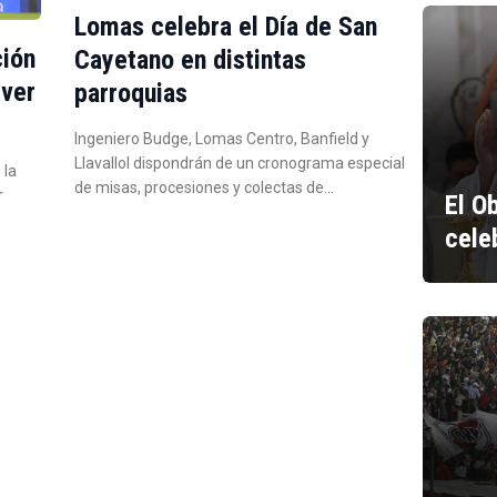
Lomas celebra el Día de San
ción
Cayetano en distintas
iver
parroquias
Ingeniero Budge, Lomas Centro, Banfield y
Llavallol dispondrán de un cronograma especial
 la
de misas, procesiones y colectas de…
r
El O
cele