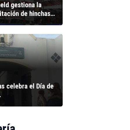
ield gestiona la
litación de hinchas…
s celebra el Día de
…
ería