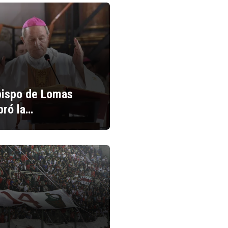
bispo de Lomas
bró la…