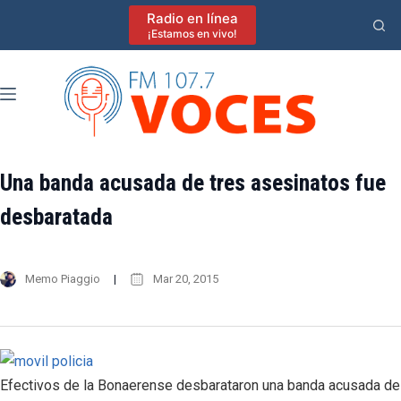
Saltar
Radio en línea
al
¡Estamos en vivo!
contenido
Una banda acusada de tres asesinatos fue
desbaratada
Memo Piaggio
Mar 20, 2015
Efectivos de la Bonaerense desbarataron una banda acusada de