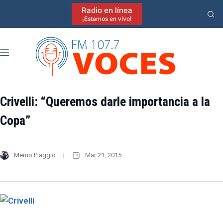
Saltar
Radio en línea
al
¡Estamos en vivo!
contenido
Crivelli: “Queremos darle importancia a la
Copa”
Memo Piaggio
Mar 21, 2015