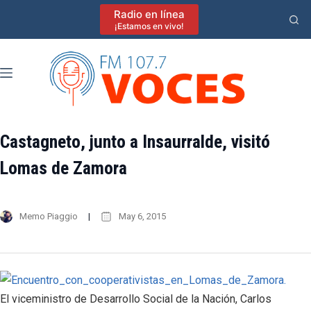
Saltar
Radio en línea
al
¡Estamos en vivo!
contenido
Castagneto, junto a Insaurralde, visitó
Lomas de Zamora
Memo Piaggio
May 6, 2015
El viceministro de Desarrollo Social de la Nación, Carlos