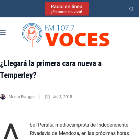
Saltar
Radio en línea
al
¡Estamos en vivo!
contenido
¿Llegará la primera cara nueva a
Temperley?
Memo Piaggio
Jul 3, 2015
A
bel Peralta, mediocampista de Independiente
Rivadavia de Mendoza, en las próximas horas