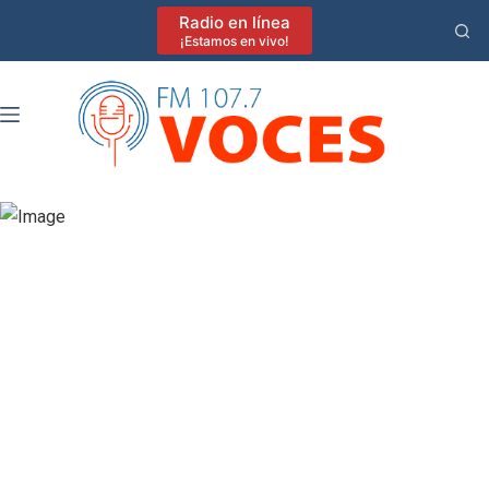
Saltar
Radio en línea
al
¡Estamos en vivo!
contenido