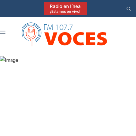
Saltar
Radio en línea
al
¡Estamos en vivo!
contenido