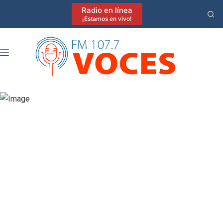
Saltar
Radio en línea
al
¡Estamos en vivo!
contenido