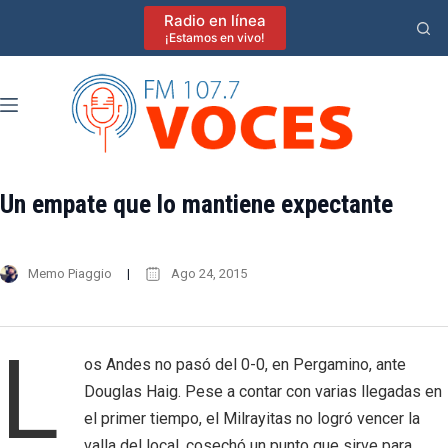
Saltar
Radio en línea
al
¡Estamos en vivo!
contenido
Un empate que lo mantiene expectante
Memo Piaggio
Ago 24, 2015
L
os Andes no pasó del 0-0, en Pergamino, ante
Douglas Haig. Pese a contar con varias llegadas en
el primer tiempo, el Milrayitas no logró vencer la
valla del local, cosechó un punto que sirve para