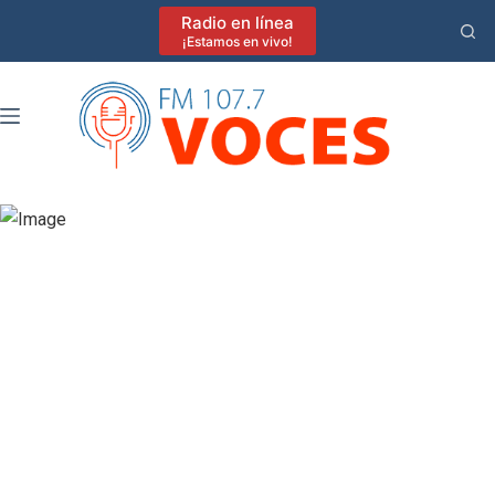
Saltar
Radio en línea
al
¡Estamos en vivo!
contenido