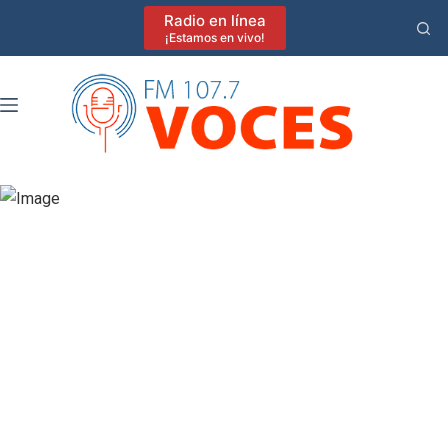
Saltar
Radio en línea
al
¡Estamos en vivo!
contenido