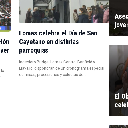
Ases
jove
Lomas celebra el Día de San
ción
Cayetano en distintas
iver
parroquias
Ingeniero Budge, Lomas Centro, Banfield y
Llavallol dispondrán de un cronograma especial
 la
de misas, procesiones y colectas de…
r
El O
cele