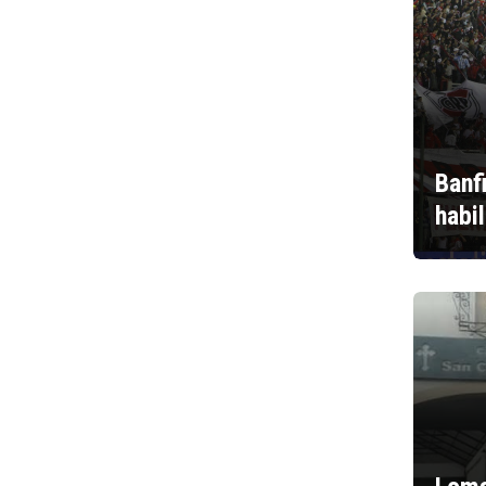
Banf
habi