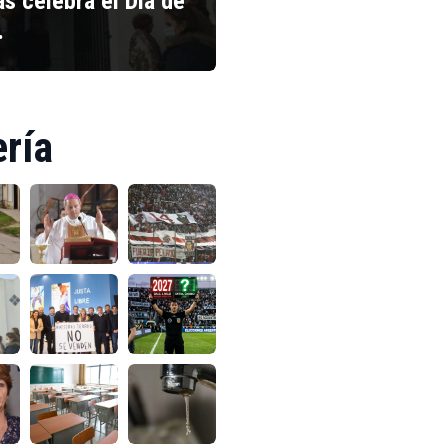
s celebra el Día de
…
ería