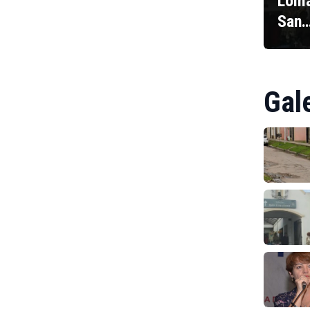
Loma
San
Gal