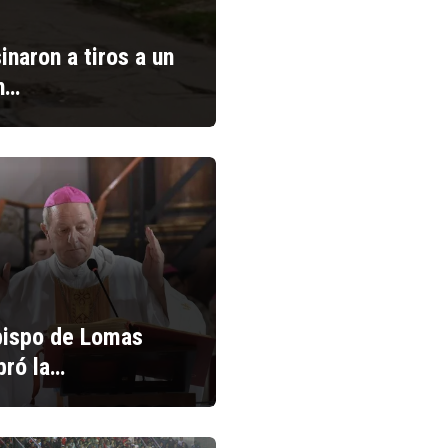
inaron a tiros a un
n…
bispo de Lomas
bró la…