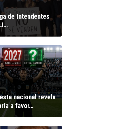
iga de Intendentes
PJ…
esta nacional revela
ría a favor…