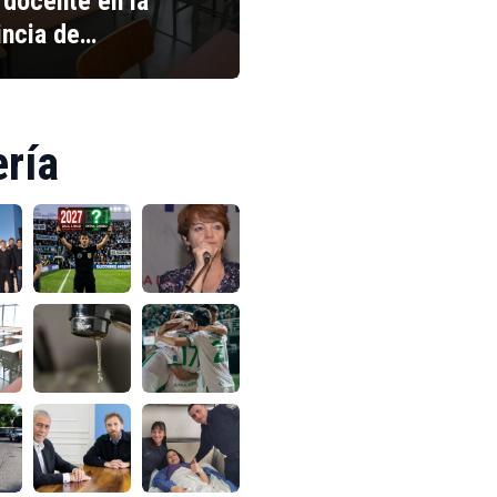
 docente en la
incia de…
ería