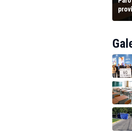
Paro
prov
Gal