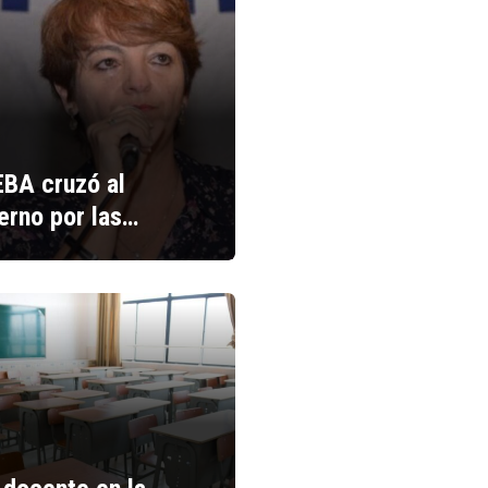
BA cruzó al
erno por las…