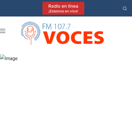
Saltar
Radio en línea
al
¡Estamos en vivo!
contenido