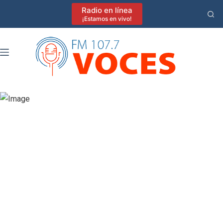
Saltar
Radio en línea
al
¡Estamos en vivo!
contenido