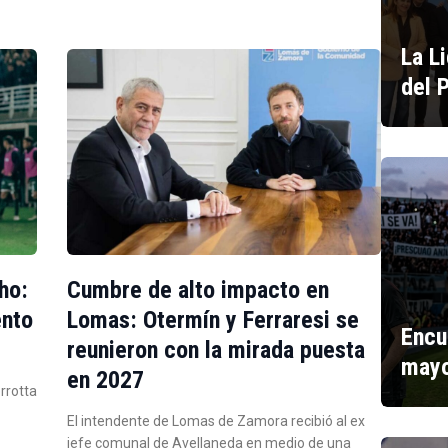
La L
del 
ho:
Cumbre de alto impacto en
ento
Lomas: Otermín y Ferraresi se
Encu
reunieron con la mirada puesta
mayo
en 2027
errotta
El intendente de Lomas de Zamora recibió al ex
jefe comunal de Avellaneda en medio de una