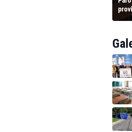
Paro
prov
Gal