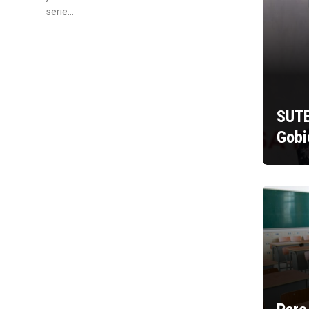
serie…
SUTE
Gobi