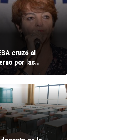
BA cruzó al
erno por las…