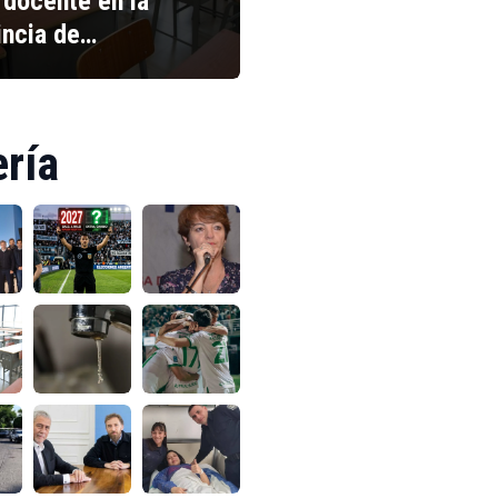
 docente en la
incia de…
ería