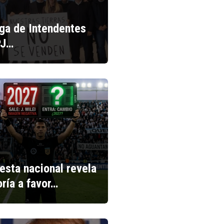
iga de Intendentes
PJ…
esta nacional revela
ría a favor…