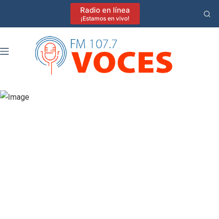
Saltar
Radio en línea
al
¡Estamos en vivo!
contenido