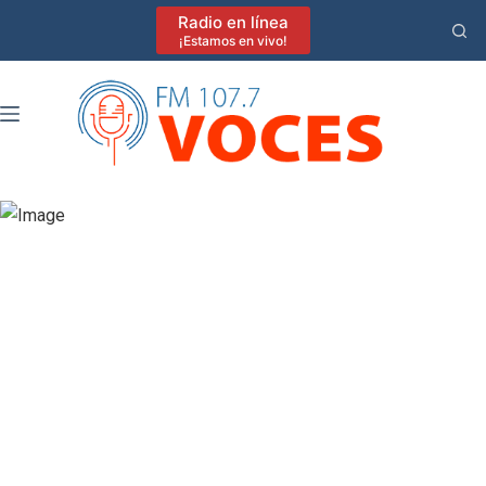
Saltar
Radio en línea
al
¡Estamos en vivo!
contenido