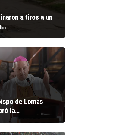
inaron a tiros a un
n…
bispo de Lomas
bró la…