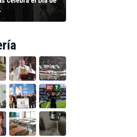
s celebra el Día de
…
ería