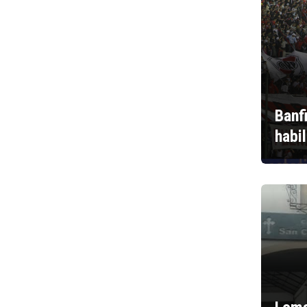
Banf
habi