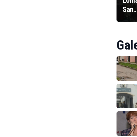
Loma
San
Gal