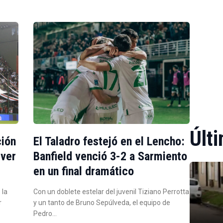
Últi
ción
El Taladro festejó en el Lencho:
iver
Banfield venció 3-2 a Sarmiento
en un final dramático
 la
Con un doblete estelar del juvenil Tiziano Perrotta
r
y un tanto de Bruno Sepúlveda, el equipo de
Pedro…