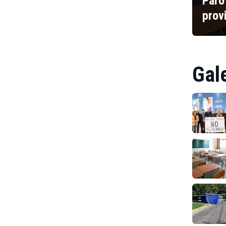
Paro
prov
Gal