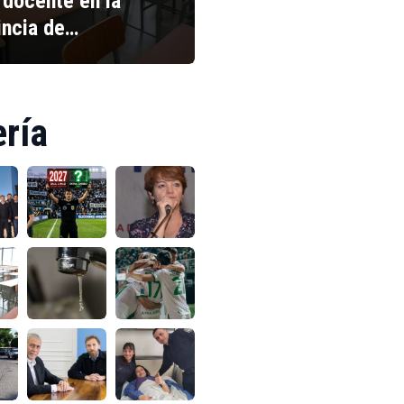
 docente en la
incia de…
ería