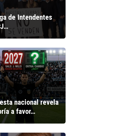
iga de Intendentes
PJ…
esta nacional revela
ría a favor…