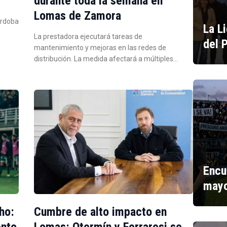
durante toda la semana en
Lomas de Zamora
órdoba
La L
La prestadora ejecutará tareas de
del 
mantenimiento y mejoras en las redes de
distribución. La medida afectará a múltiples…
Encu
mayo
ho:
Cumbre de alto impacto en
ento
Lomas: Otermín y Ferraresi se