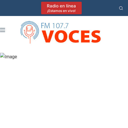
Saltar
Radio en línea
al
¡Estamos en vivo!
contenido