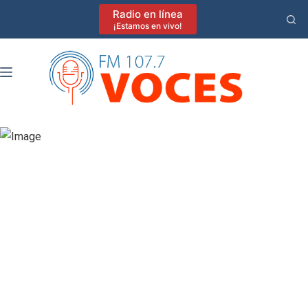
Saltar
Radio en línea
al
¡Estamos en vivo!
contenido