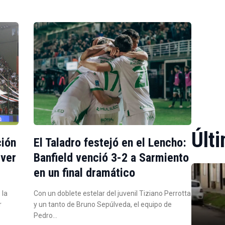
Últi
ción
El Taladro festejó en el Lencho:
iver
Banfield venció 3-2 a Sarmiento
en un final dramático
 la
Con un doblete estelar del juvenil Tiziano Perrotta
r
y un tanto de Bruno Sepúlveda, el equipo de
Pedro…