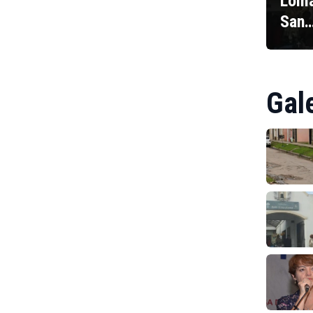
Loma
San
Gal