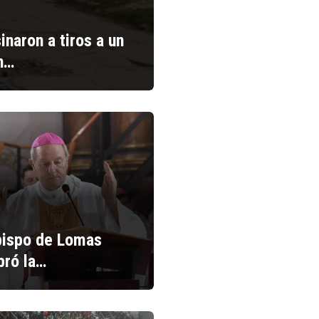
inaron a tiros a un
n…
bispo de Lomas
bró la…