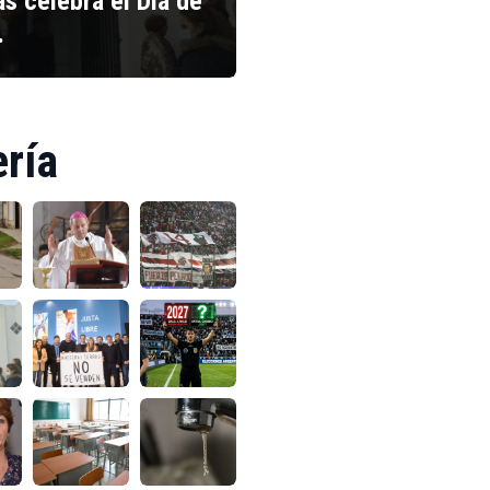
s celebra el Día de
…
ería