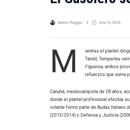
Memo Piaggio
Ene 13, 2016
M
ientras el plantel dir
Tandil, Temperley cer
Figueroa, ambos prove
refuerzos que suma pa
Canuhé, mediocampista de 28 años, acor
donde el plantel profesional efectúa s
volante formó parte de Audax Italiano 
(2013/2014) y Defensa y Justicia (200