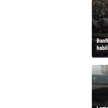
Banf
habi