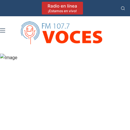
Saltar
Radio en línea
al
¡Estamos en vivo!
contenido