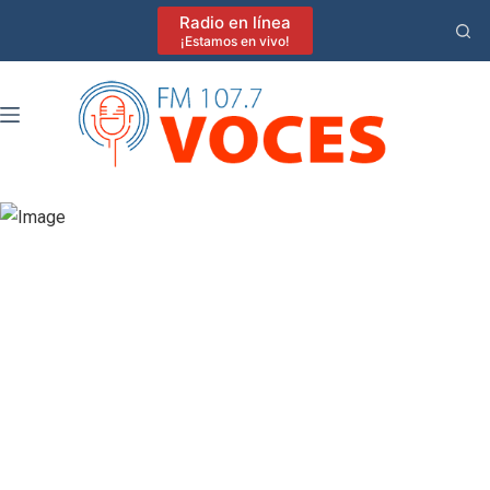
Saltar
Radio en línea
al
¡Estamos en vivo!
contenido