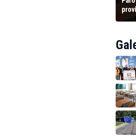
Paro
prov
Gal