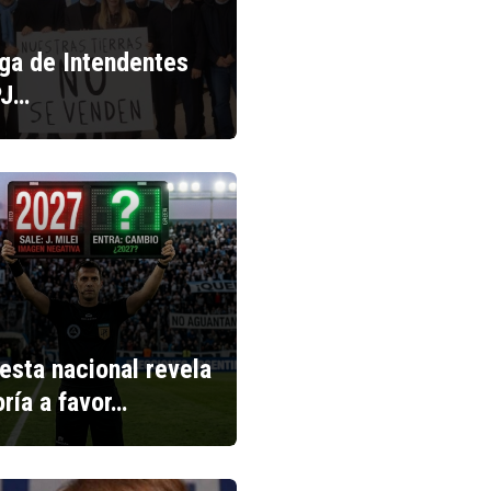
iga de Intendentes
PJ…
esta nacional revela
ría a favor…