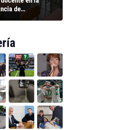
 docente en la
incia de…
ería