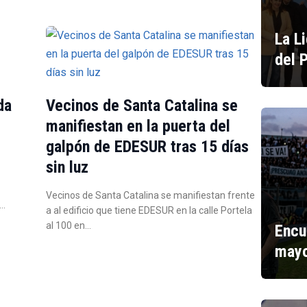
La L
del 
da
Vecinos de Santa Catalina se
e
manifiestan en la puerta del
galpón de EDESUR tras 15 días
sin luz
Vecinos de Santa Catalina se manifiestan frente
e…
a al edificio que tiene EDESUR en la calle Portela
al 100 en…
Encu
mayo