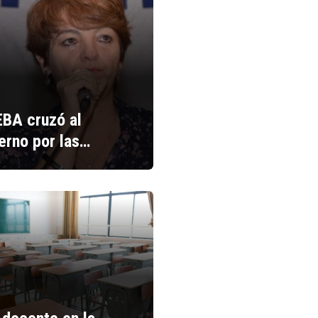
BA cruzó al
erno por las…