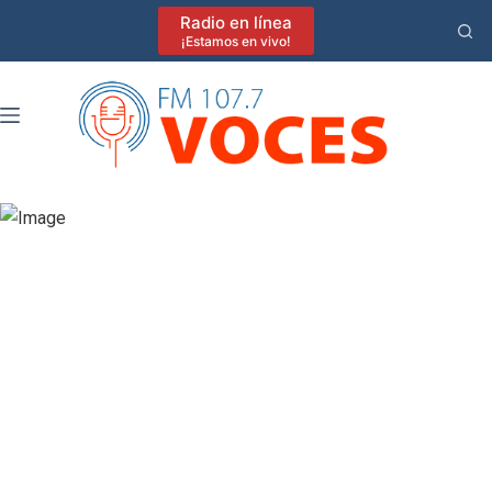
Saltar
Radio en línea
al
¡Estamos en vivo!
contenido