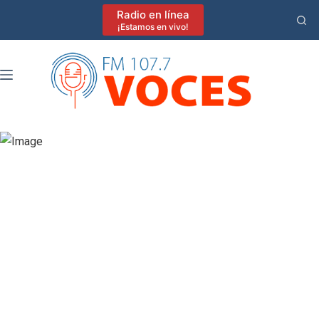
Saltar
Radio en línea
al
¡Estamos en vivo!
contenido