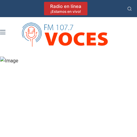
Saltar
Radio en línea
al
¡Estamos en vivo!
contenido