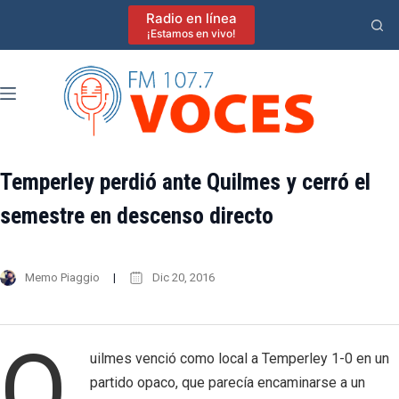
Saltar
Radio en línea
al
¡Estamos en vivo!
contenido
Temperley perdió ante Quilmes y cerró el
semestre en descenso directo
Memo Piaggio
Dic 20, 2016
Q
uilmes venció como local a Temperley 1-0 en un
partido opaco, que parecía encaminarse a un