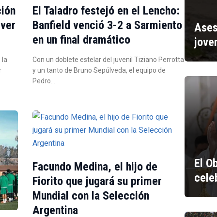
ción
El Taladro festejó en el Lencho:
iver
Banfield venció 3-2 a Sarmiento
Ases
en un final dramático
jove
 la
Con un doblete estelar del juvenil Tiziano Perrotta
r
y un tanto de Bruno Sepúlveda, el equipo de
Pedro…
El O
Facundo Medina, el hijo de
cele
Fiorito que jugará su primer
Mundial con la Selección
Argentina