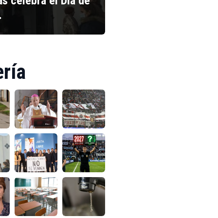
s celebra el Día de
…
ería