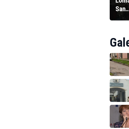
Loma
San
Gal