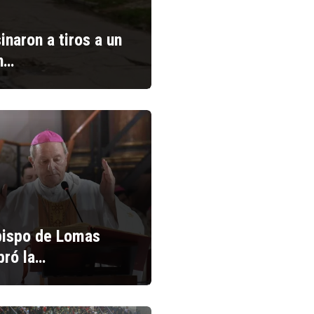
inaron a tiros a un
n…
bispo de Lomas
bró la…