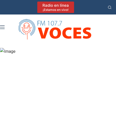
Saltar
Radio en línea
al
¡Estamos en vivo!
contenido