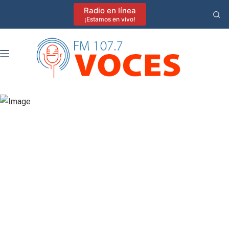
Saltar
Radio en línea
al
¡Estamos en vivo!
contenido