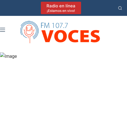
Saltar
Radio en línea
al
¡Estamos en vivo!
contenido