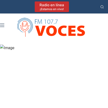
Saltar
Radio en línea
al
¡Estamos en vivo!
contenido